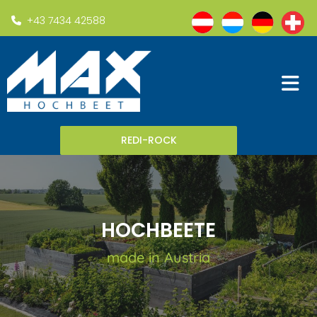
+43 7434 42588

REDI-ROCK
HOCHBEETE
made in Austria